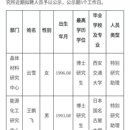
究所近期拟聘人员予以公示，公示期
5
个工作日。
毕业
最高
出生
学校
人员
部门
姓名
性别
学历
及专
类型
年月
学位
业
晶体
博士
西安
特别
材料
云雪
女
1996.08
研究
交通
研究
研究
生
大学
助理
中心
能源
日本
博士
特别
化工
王鹏
国名
男
1993.08
研究
研究
研究
飞
古屋
生
助理