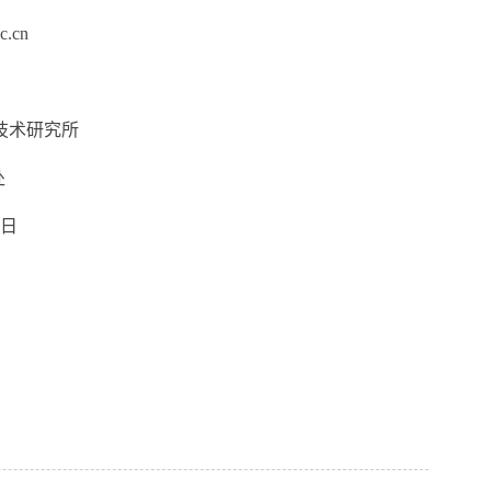
c.cn
研究所
处
0
日