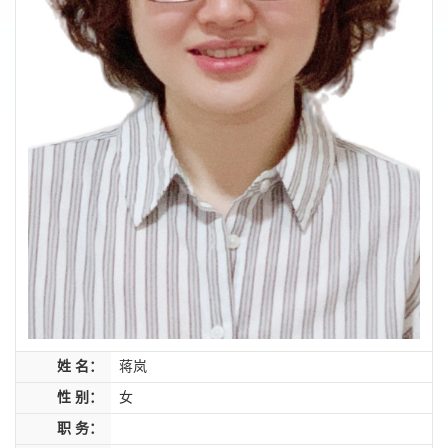
姓 名：
蒋岚
性 别：
女
职 务：