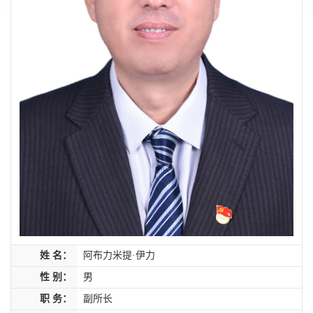
姓 名：
阿布力米提·伊力
性 别：
男
职 务：
副所长