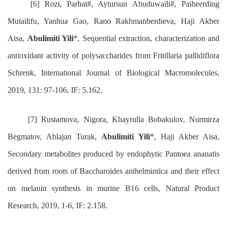
[6] Rozi, Parhat#, Aytursun Abuduwaili#, Paiheerding
Mutailifu, Yanhua Gao, Rano Rakhmanberdieva, Haji Akber
Aisa,
Abulimiti Yili
*, Sequential extraction, characterization and
antioxidant activity of polysaccharides from Fritillaria pallidiflora
Schrenk, International Journal of Biological Macromolecules,
2019, 131: 97-106, IF: 5.162.
[7] Rustamova, Nigora, Khayrulla Bobakulov, Nurmirza
Begmatov, Ablajan Turak,
Abulimiti Yili
*, Haji Akber Aisa,
Secondary metabolites produced by endophytic Pantoea ananatis
derived from roots of Baccharoides anthelmintica and their effect
on melanin synthesis in murine B16 cells, Natural Product
Research, 2019, 1-6, IF: 2.158.