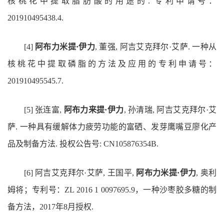
核桃花中提取脂肪酸的用途的. 专利申请号：
201910495438.4.
[4]
阿布力米提·伊力
, 董强, 阿吉艾克拜尔·艾萨. 一种从
核桃花中提取磷脂的方法及应用的专利申请号：
201910495545.7.
[5] 张连富,
阿布力来提·伊力
, 孙清瑞, 阿吉艾克拜尔·艾
萨. 一种具有缓解体力疲劳功能的富硒、发芽鹰嘴豆廖化产
品及制备方法. 投权公告号: CN105876354B.
[6] 阿吉艾克拜尔·艾萨, 王国平,
阿布力米提·伊力
, 奥利
姆将；专利号：ZL 2016 1 0097695.9，一种沙枣胶多糖的制
备方法，2017年8月授权.