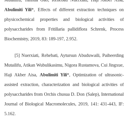
Abulimiti Yili
*, Effects of different extraction techniques on
physicochemical properties and biological activities of
polysaccharides from Fritillaria pallidiflora Schrenk, Process
Biochemistry, 2019, 83: 189-197, 2.952.
[5] Nuerxiati, Rehebati, Aytursun Abuduwaili, Paiheerding
Mutailifu, Atikan Wubulikasimu, Nigora Rustamova, Cui Jingxue,
Haji Akber Aisa,
Abulimiti Yili
*, Optimization of ultrasonic-
assisted extraction, characterization and biological activities of
polysaccharides from Orchis chusua D. Don (Salep), International
Journal of Biological Macromolecules, 2019, 141: 431-443, IF:
5.162.