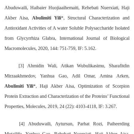
Abuduwaili, Haibaier Huojiaaihemaiti, Rehebati Nuerxiati, Haji
Akber Aisa,
Abulimiti Yili
*, Structural Characterization and
Antioxidant Activities of A water Soluble Polysaccharide Isolated
from Glycyrrhiza Glabra, International Journal of Biological
Macromolecules, 2020, 144: 751-759, IF: 5.162.
[3] Ahmidin Wali, Atikan Wubulikasimu, Sharafitdin
Mirzaakhmedov, Yanhua Gao, Adil Omar, Amina Arken,
Abulimiti Yili
*, Haji Akber Aisa, Optimization of Scorpion
Protein Extraction and Characterization of the Proteins’ Functional
Properties, Molecules, 2019, 24 (22): 4103-4118, IF: 3.267.
[4] Abuduwaili, Aytursun, Parhat Rozi, Paiheerding
Mutailifu, Yanhua Gao, Rehebati Nuerxiati, Haji Akber Aisa,