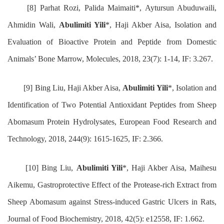
[8] Parhat Rozi, Palida Maimaiti*, Aytursun Abuduwaili,
Ahmidin Wali,
Abulimiti Yili
*, Haji Akber Aisa, Isolation and
Evaluation of Bioactive Protein and Peptide from Domestic
Animals’ Bone Marrow, Molecules, 2018, 23(7): 1-14, IF: 3.267.
[9] Bing Liu, Haji Akber Aisa,
Abulimiti Yili
*, Isolation and
Identification of Two Potential Antioxidant Peptides from Sheep
Abomasum Protein Hydrolysates, European Food Research and
Technology, 2018, 244(9): 1615-1625, IF: 2.366.
[10] Bing Liu,
Abulimiti Yili
*, Haji Akber Aisa, Maihesu
Aikemu, Gastroprotective Effect of the Protease-rich Extract from
Sheep Abomasum against Stress-induced Gastric Ulcers in Rats,
Journal of Food Biochemistry, 2018, 42(5): e12558, IF: 1.662.