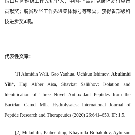
假山片区维稳工作先进个人；中国-乌兹别克斯坦友谊突出
贡献奖；脱贫攻坚工作先进集体称号等荣誉；获得省部级科
技进步奖4项。
代表性文章：
[1] Ahmidin Wali, Gao Yanhua, Uchkun Ishimov,
Abulimiti
Yili
*, Haji Akber Aisa, Shavkat Salikhov; Isolation and
Identification of Three Novel Antioxidant Peptides from the
Bactrian Camel Milk Hydrolysates; International Journal of
Peptide Research and Therapeutics (2020) 26:641–650, IF: 1.5.
[2] Mutaillifu, Paiheerding, Khayrulla Bobakulov, Aytursun