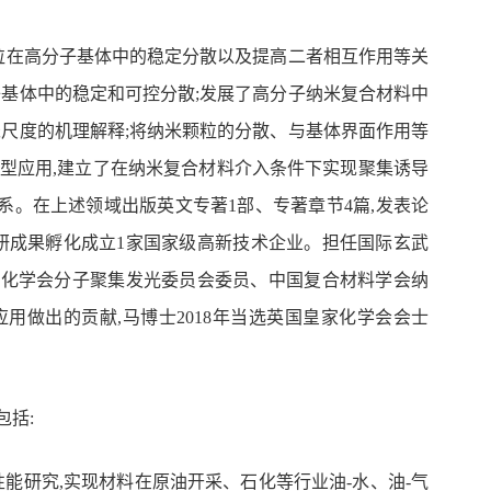
粒在高分子基体中的稳定分散以及提高二者相互作用等关
子基体中的稳定和可控分散;发展了高分子纳米复合材料中
米尺度的机理解释;将纳米颗粒的分散、与基体界面作用等
型应用,建立了在纳米复合材料介入条件下实现聚集诱导
系。在上述领域出版英文专著1部、专著章节4篇,发表论
可,科研成果孵化成立1家国家级高新技术企业。担任国际玄武
国化学会分子聚集发光委员会委员、中国复合材料学会纳
做出的贡献,马博士2018年当选英国皇家化学会会士
包括:
能研究,实现材料在原油开采、石化等行业油-水
、油-气