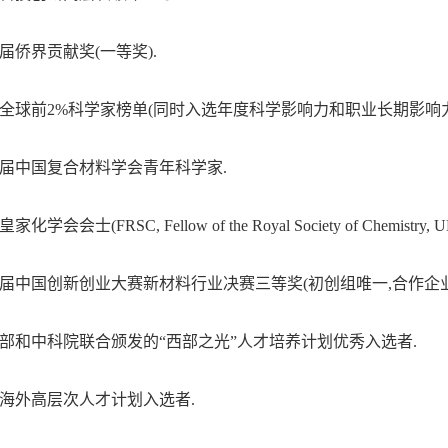
,第九届侨界贡献奖(一等奖)
.
1,入选全球前2%科学家榜单(同时入选年度科学影响力和职业长期影响
9,第三届中国复合材料学会青年科学家
.
,英国皇家化学会会士
(
FRSC, Fellow of the Royal Society of Chemistry, U
7,第六届中国创新创业大赛新材料行业决赛三等奖(初创组唯一,合作
6,中组部和中科院联合颁发的“西部之光”人才培养计划优秀入选者
.
家海外高层次人才计划入选者.