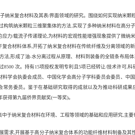
子纳米复合材料及其表/界面领域的研究。围绕如何实现纳米颗
通过构筑纳米颗粒三维聚集体的方法,实现了多种纳米材料在高分
的应力/载流子传递理论,为材料的宏观性能增强现象提供了微纳
于复合材料体系,
开拓
了纳米复合材料在传统纤维及分离领域的新
新方法,形成了油-水分离过程从原理、材料到装备的全链条布局体
超过8500 次。持有15项授权发明专利且5项已经转让/技术许
材料学会执委会成员、中国化学会高分子学科委员会委员、中
会常务委员。鉴于在基础研究取得的成就以及为推动科研成果应用
022年获得第九届侨界贡献奖
(一等奖)
。
集中于纳米复合材料在环境、工程等领域的基础和应用研究,主要
发展需求,开展基于高分子纳米复合体系的功能纤维材料制备及其性