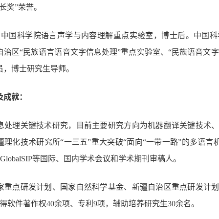
长奖
”
荣誉。
，中国科学院语言声学与内容理解重点实验室，博士后。中国科
自治区
“
民族语言语音文字信息处理
”
重点实验室、
“
民族语音文字
员，
博士
研究生导师。
及成就：
息处理关键技术研究，目前主要研究方向为机器翻译关键技术
疆理化技术研究所
“一三五”重大突破“面向“一带一路”的多语
GlobalSIP
等国际、国内学术会议和学术期刊审稿人。
家重点研发计划、国家自然科学基金、新疆自治区重点研发计
得软件著作权
40
余项、专利
9
项，辅助培养研究生
30
余名。