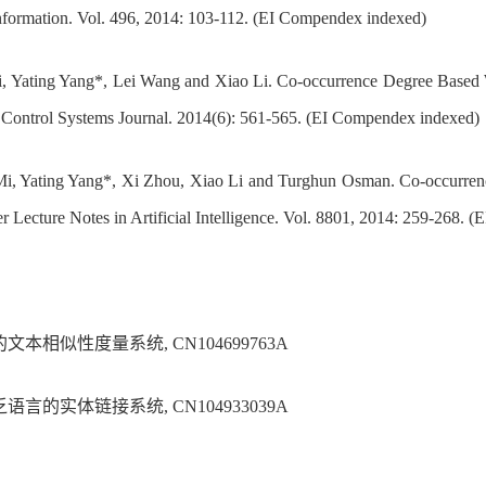
formation. Vol. 496, 2014: 103-112. (EI Compendex indexed)
 Yating Yang*, Lei Wang and Xiao Li. Co-occurrence Degree Based W
Control Systems Journal. 2014(6): 561-565. (EI Compendex indexed)
i, Yating Yang*, Xi Zhou, Xiao Li and Turghun Osman. Co-occurre
r Lecture Notes in Artificial Intelligence. Vol. 8801, 2014: 259-268.
的文本相似性度量系统
, CN104699763A
乏语言的实体链接系统
, CN104933039A