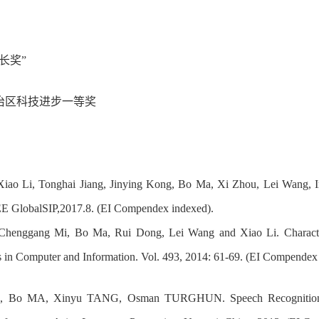
长奖”
治区科技进步一等奖
Xiao Li, Tonghai Jiang, Jinying Kong, Bo Ma, Xi Zhou, Lei Wang, I
E GlobalSIP,2017.8.
(
EI Compendex indexed).
 Chenggang Mi, Bo Ma, Rui Dong, Lei Wang and Xiao Li. Characte
in Computer and Information. Vol. 493, 2014: 61-69. (EI Compendex
, Bo MA, Xinyu TANG, Osman TURGHUN. Speech Recognition R