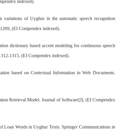
ompendex indexed).
iations of Uyghur in the automatic speech recognition
5-1269, (EI Compendex indexed).
dictionary based accent modeling for continuous speech
: 1312-1315, (EI Compendex indexed).
ation based on Contextual Information in Web Documents.
ion Retrieval Model. Journal of Software[J], (EI Compendex
 of Loan Words in Uyghur Texts. Springer Communications in