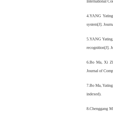
International C
4.YANG Yating,
system[J]. Jour
5.YANG Yating,
recognition[J].
6
.
Bo Ma, Xi Zh
Journal of Comp
7.Bo Ma, Yating
indexed).
8.Chenggang Mi,