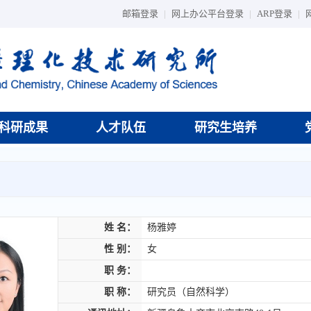
邮箱登录
|
网上办公平台登录
|
ARP登录
|
科研成果
人才队伍
研究生培养
姓 名：
杨雅婷
性 别：
女
职 务：
职 称：
研究员（自然科学）