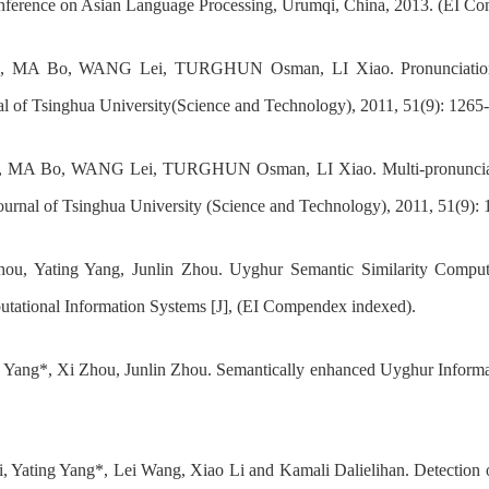
onference on Asian Language Processing, Urumqi, China, 2013. (EI C
 MA Bo, WANG Lei, TURGHUN Osman, LI Xiao. Pronunciation var
nal of Tsinghua University(Science and Technology), 2011, 51(9): 126
 MA Bo, WANG Lei, TURGHUN Osman, LI Xiao. Multi-pronunciation 
 Journal of Tsinghua University (Science and Technology), 2011, 51(9)
ou, Yating Yang, Junlin Zhou. Uyghur Semantic Similarity Comput
utational Information Systems [J], (EI Compendex indexed).
 Yang*, Xi Zhou, Junlin Zhou. Semantically enhanced Uyghur Informat
 Yating Yang*, Lei Wang, Xiao Li and Kamali Dalielihan. Detection