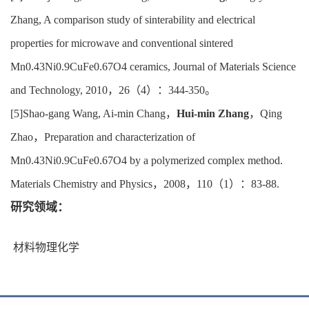
Zhang, A comparison study of sinterability and electrical
properties for microwave and conventional sintered
Mn0.43Ni0.9CuFe0.67O4 ceramics, Journal of Materials Science
and Technology, 2010，26（4）：344-350。
[5]Shao-gang Wang, Ai-min Chang，
Hui-min Zhang
，Qing
Zhao，Preparation and characterization of
Mn0.43Ni0.9CuFe0.67O4 by a polymerized complex method.
Materials Chemistry and Physics，2008，110（1）：83-88.
研究领域：
材料物理化学