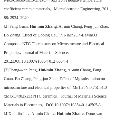
Ni0.9Co0.8Mn1.3-xFexO4 (0≤x ≤0.7) negative temperature
coefficient ceramic materials，Microelectronic Engineering, 2011,
88: 2934–2940.
[2] Fang Guan,
Hui-min Zhang
, Ai-min Chang, Peng-jun Zhao,
Bo Zhang, Effect of Doping CaO in NiMn2O4-LaMnO3
Composite NTC Thermistors on Microstructure and Electrical
Properties, Journal of Materials Science.
2012,DOI:10.1007/s10854-012-0654-4
[3]Chang-wen Peng,
Hui-min Zhang
, Ai-min Chang, Fang
Guan, Bo Zhang, Peng-jun Zhao, Effect of Mg substitution on
microstructure and electrical properties of Mn1.25Ni0.75Co1.0-
xMgxO4(0≤x≤1) NTC ceramics，Journal of Materials Science:
Materials in Electronics，DOI 10.1007/s10854-011-0505-8.
[4]Xian-jin Jing, Ai-min Chang,
Hui-min Zhang
, Dong-yan