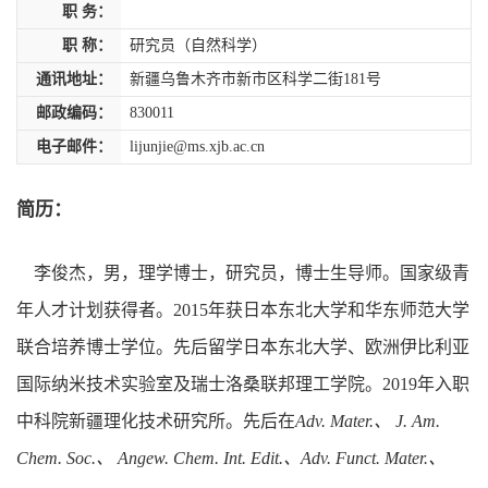
职 务：
职 称：
研究员（自然科学）
通讯地址：
新疆乌鲁木齐市新市区科学二街181号
邮政编码：
830011
电子邮件：
lijunjie@ms.xjb.ac.cn
简历：
李俊杰，男，理学博士，研究员，博士生导师。国家级青
年人才计划获得者。
2015
年获日本东北大学和华东师范大学
联合培养博士学位。先后留学日本东北大学、欧洲伊比利亚
国际纳米技术实验室及瑞士洛桑联邦理工学院。
2019
年入职
中科院新疆理化技术研究所。先后在
Adv. Mater.
、
J. Am.
Chem. Soc.
、
Angew. Chem. Int. Edit.
、
Adv. Funct. Mater.
、