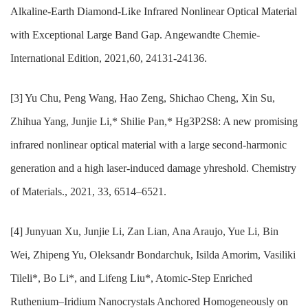
Alkaline-Earth Diamond-Like Infrared Nonlinear Optical Material
with Exceptional Large Band Gap
. Angewandte Chemie-
International Edition, 2021,60, 24131-24136.
[3] Yu Chu, Peng Wang, Hao Zeng, Shichao Cheng, Xin Su,
Zhihua Yang, Junjie Li,* Shilie Pan,*
Hg3P2S8: A new promising
infrared nonlinear optical material with a large second-harmonic
generation and a high laser-induced damage yhreshold
. Chemistry
of Materials., 2021, 33, 6514–6521.
[4] Junyuan Xu, Junjie Li, Zan Lian, Ana Araujo, Yue Li, Bin
Wei, Zhipeng Yu, Oleksandr Bondarchuk, Isilda Amorim, Vasiliki
Tileli*, Bo Li*, and Lifeng Liu*, Atomic-Step Enriched
Ruthenium–Iridium Nanocrystals Anchored Homogeneously on