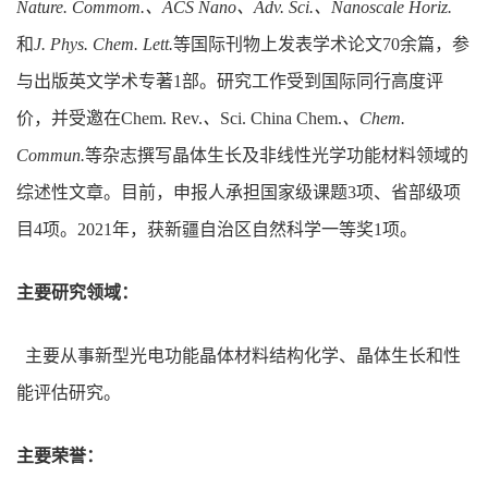
Nature. Commom.
、
ACS Nano
、
Adv. Sci.
、
Nanoscale Horiz.
和
J. Phys. Chem. Lett.
等国际刊物上发表学术论文
70
余篇，参
与出版英文学术专著
1
部。研究工作受到国际同行高度评
价，并受邀在
Chem. Rev.
、
Sci. China Chem.
、
Chem.
Commun.
等杂志撰写晶体生长及非线性光学功能材料领域的
综述性文章。目前，申报人承担国家级课题
3
项、省部级项
目
4
项。
2021
年，获新疆自治区自然科学一等奖
1
项。
主要研究领域：
主要从事新型光电功能晶体材料结构化学、晶体生长和性
能评估研究。
主要荣誉：