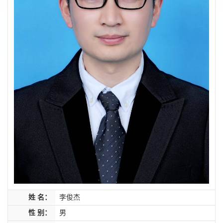
姓 名：
李俊杰
性 别：
男