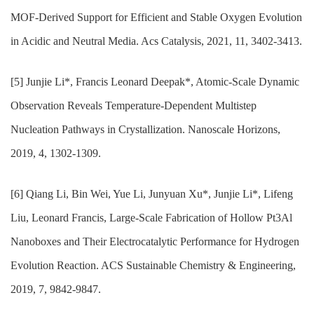
MOF-Derived Support for Efficient and Stable Oxygen Evolution
in Acidic and Neutral Media. Acs Catalysis, 2021, 11, 3402-3413.
[5] Junjie Li*, Francis Leonard Deepak*, Atomic-Scale Dynamic
Observation Reveals Temperature-Dependent Multistep
Nucleation Pathways in Crystallization. Nanoscale Horizons,
2019, 4, 1302-1309.
[6] Qiang Li, Bin Wei, Yue Li, Junyuan Xu*, Junjie Li*, Lifeng
Liu, Leonard Francis, Large-Scale Fabrication of Hollow Pt3Al
Nanoboxes and Their Electrocatalytic Performance for Hydrogen
Evolution Reaction. ACS Sustainable Chemistry & Engineering,
2019, 7, 9842-9847.