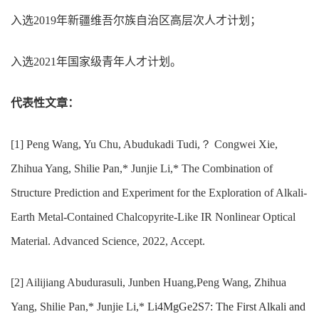
入选
2019
年新疆维吾尔族自治区高层次人才计划；
入选
2021
年国家级青年人才计划。
代表性文章：
[1] Peng Wang, Yu Chu, Abudukadi Tudi,？ Congwei Xie,
Zhihua Yang, Shilie Pan,* Junjie Li,* The Combination of
Structure Prediction and Experiment for the Exploration of Alkali-
Earth Metal-Contained Chalcopyrite-Like IR Nonlinear Optical
Material. Advanced Science, 2022, Accept.
[2] Ailijiang Abudurasuli, Junben Huang,Peng Wang, Zhihua
Yang, Shilie Pan,* Junjie Li,*
Li4MgGe2S7: The First Alkali and