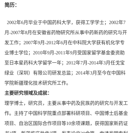
简历：
2002
年
6
月毕业于中国药科大学，获得工学学士；
2002
年
7
月
-2007
年
8
月在安徽省药物研究所从事中药新药的研究与开
发工作；
2007
年
9
月
-2012
年
6
月在中科院大学获有机化学专
业博士学位；
2010
年
9
月
-2011
年
9
月受国家留学基金委资助
至日本星药科大学留学一年；
2012
年
7
月
-2014
年
3
月任戈宝
绿业（深圳）有限公司研发总监；
2014
年
3
月至今在中国科
学院新疆理化技术研究所工作。
主要研究领域及成就：
理学博士，研究员，主要从事中药及民族药的研究与开发工
作。主持了中国科学院重点部署科研项目、中国博士后基金
项目、自治区国际合作项目等
10
余项课题，获得国家新药证