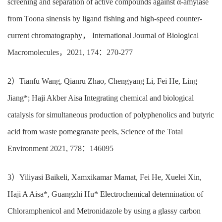
screening and separation of active compounds against α-amylase
from Toona sinensis by ligand fishing and high-speed counter-
current chromatography
，
International Journal of Biological
Macromolecules
，
2021, 174
：
270-277
2
）
Tianfu Wang, Qianru Zhao, Chengyang Li, Fei He, Ling
Jiang*; Haji Akber Aisa Integrating chemical and biological
catalysis for simultaneous production of polyphenolics and butyric
acid from waste pomegranate peels, Science of the Total
Environment 2021, 778
：
146095
3
）
Yiliyasi Baikeli, Xamxikamar Mamat, Fei He, Xuelei Xin,
Haji A Aisa*, Guangzhi Hu* Electrochemical determination of
Chloramphenicol and Metronidazole by using a glassy carbon