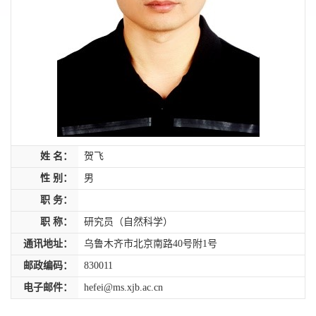
姓 名：
贺飞
性 别：
男
职 务：
职 称：
研究员（自然科学）
通讯地址：
乌鲁木齐市北京南路40号附1号
邮政编码：
830011
电子邮件：
hefei@ms.xjb.ac.cn