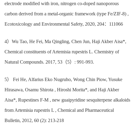
electrode modified with iron, nitrogen co-doped nanoporous
carbon derived from a metal-organic framework (type Fe/ZIF-8) ,
Ecotoxicology and Environmental Safety, 2020, 204
：
111066
4
）
Wu Tao, He Fei, Ma Qingling, Chen Jun, Haji Akber Aisa*,
Chemical constituents of Artemisia rupestris L. Chemistry of
Natural Compounds. 2017, 53
（
5
）
: 991-993.
5
）
Fei He, Alfarius Eko Nugruho, Wong Chin Piow, Yusuke
Hirasawa, Osamu Shirota , Hiroshi Morita*, and Haji Akber
Aisa*, Rupestines F-M , new guaipyridine sesquiterpene alkaloids
from Artemisia rupestris L , Chemical and Pharmaceutical
Bulletin, 2012, 60 (2): 213-218