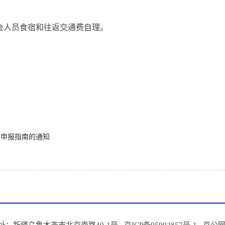
会人员食宿和往返交通费自理。
目申报指南的通知
址：新疆乌鲁木齐市北京南路40-1号 京ICP备05002857号-1
京公网安