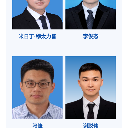
米日丁·穆太力普
李俊杰
张峰
谢聪伟