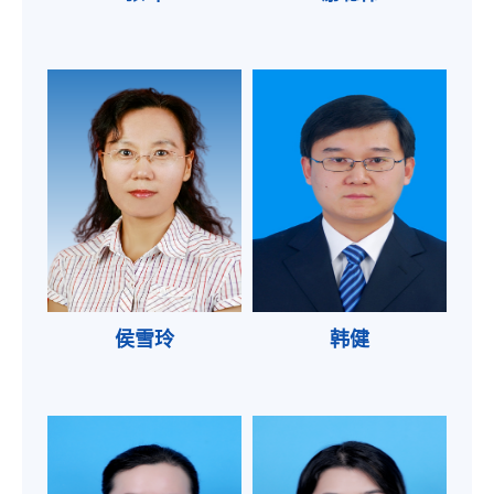
侯雪玲
韩健