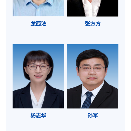
龙西法
张方方
杨志华
孙军