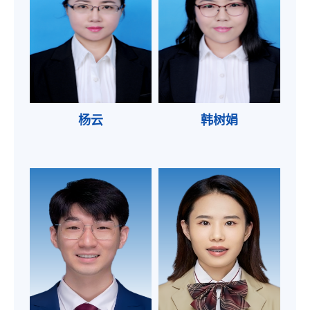
杨云
韩树娟