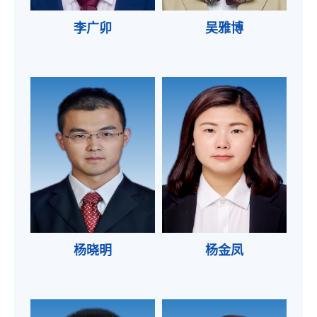
李广卯
吴雅博
杨晓明
杨金凤