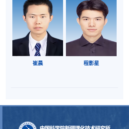
崔晨
程影星